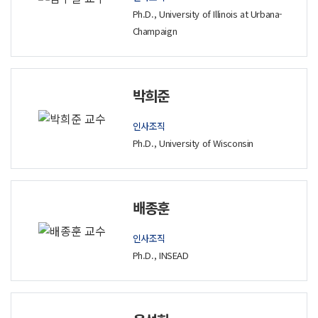
Ph.D., University of Illinois at Urbana-
Champaign
박희준
인사조직
Ph.D., University of Wisconsin
배종훈
인사조직
Ph.D., INSEAD