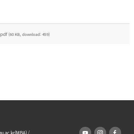
pdf
(60 KB, download: 459)
.ac.kr(MBA)
/