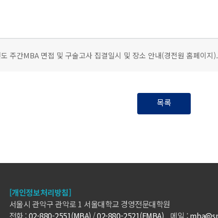
년도 주간MBA 면접 및 구술고사 집결일시 및 장소 안내(경전원 홈페이지).
목록
[개인정보처리방침]
서울시 관악구 관악로 1 서울대학교 경영전문대학원
전화 :
02-880-2551(MBA)
/
02-880-2521(EMBA)
메일 :
mba@snu