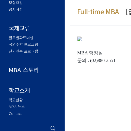
모집요강
공지사항
Full-time MBA
[
국제교류
글로벌파트너십
국외수학 프로그램
단기연수 프로그램
MBA
행정실
문의
: (02)880-2551
MBA 스토리
학교소개
학교현황
MBA 뉴스
Contact